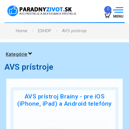
0
AVS PRÍSTROJE A BIOFEEDBACK PRÍSTROJE
MENU
Home
ESHOP
AVS prístroje
ÚVOD
PREČO TO FUNGUJE
Kategórie
ÚČINKY
AVS prístroje
SKÚSENOSTI
GARANCIE
ČLÁNKY
AVS prístroj Brainy - pre iOS
(iPhone, iPad) a Android telefóny
PREDAJŇA
KONTAKT