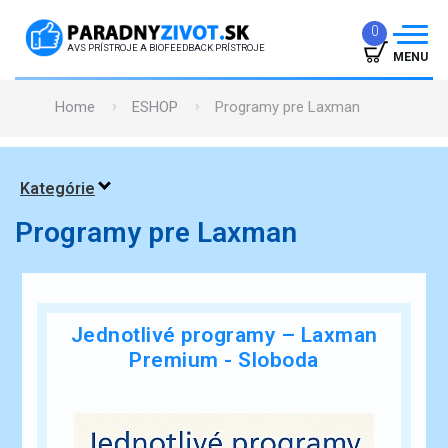
0
AVS PRÍSTROJE A BIOFEEDBACK PRÍSTROJE
MENU
Home
ESHOP
Programy pre Laxman
ÚVOD
PREČO TO FUNGUJE
Kategórie
ÚČINKY
Programy pre Laxman
SKÚSENOSTI
GARANCIE
ČLÁNKY
Jednotlivé programy – Laxman
Premium - Sloboda
PREDAJŇA
KONTAKT