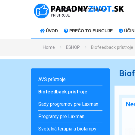
AVS PRÍSTROJE A BIOFEEDBACK
PRÍSTROJE
ÚVOD
PREČO TO FUNGUJE
ÚČIN
Home
ESHOP
Biofeedback prístroje
Biof
AVS prístroje
Biofeedback prístroje
Neu
Sady programov pre Laxman
Programy pre Laxman
Svetelná terapia a biolampy