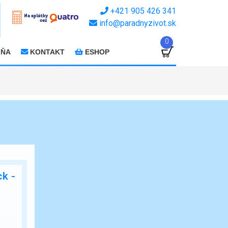
+421 905 426 341
info@paradnyzivot.sk
0
JŇA
KONTAKT
ESHOP
k -