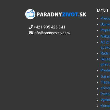
MENU
Prečo
Účink
+421 905 426 341
Popre
info@paradnyzivot.sk
Nákup
Až 21
spoko
Rady 
Skúse
prístr
Preda
Garan
Tlače
eBoo
Požiča
Vyskú
Konta