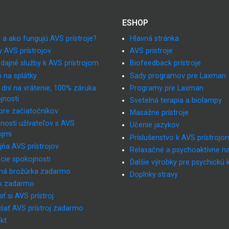
ESHOP
 a ako fungujú AVS prístroje?
Hlavná stránka
y AVS prístrojov
AVS prístroje
dajné služby k AVS prístrojom
Biofeedback prístroje
 na splátky
Sady programov pre Laxman
 dní na vrátenie, 100% záruka
Programy pre Laxman
jnosti
Svetelná terapia a biolampy
pre začiatočníkov
Masážne prístroje
nosti užívateľov s AVS
Učenie jazykov
ojmi
Príslušenstvo k AVS prístrojo
jňa AVS prístrojov
Relaxačné a psychoaktívne n
cie spokojnosti
Ďalšie výrobky pre psychickú 
ná brožúrka zadarmo
Doplnky stravy
k zadarmo
ť si AVS prístroj
šať AVS prístroj zadarmo
kt