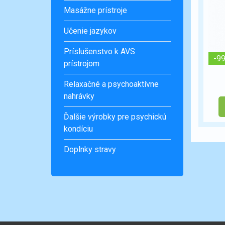
Masážne prístroje
Učenie jazykov
Príslušenstvo k AVS
-9
prístrojom
Relaxačné a psychoaktívne
nahrávky
Ďalšie výrobky pre psychickú
kondíciu
Doplnky stravy