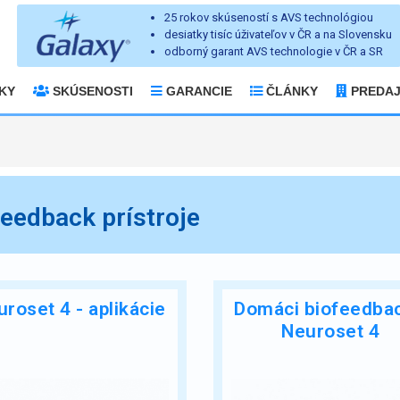
25 rokov skúseností s AVS technológiou
desiatky tisíc úživateľov v ČR a na Slovensku
odborný garant AVS technologie v ČR a SR
KY
SKÚSENOSTI
GARANCIE
ČLÁNKY
PREDA
eedback prístroje
roset 4 - aplikácie
Domáci biofeedbac
Neuroset 4