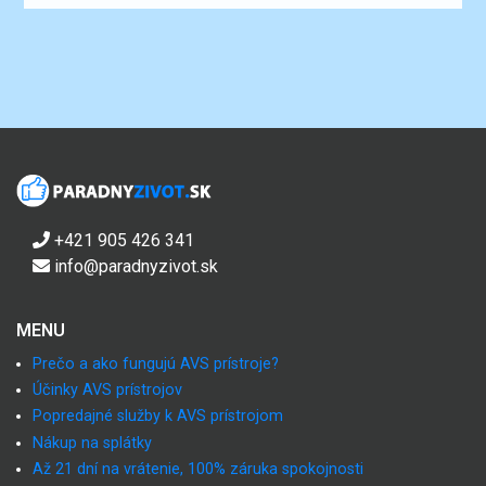
+421 905 426 341
info@paradnyzivot.sk
MENU
Prečo a ako fungujú AVS prístroje?
Účinky AVS prístrojov
Popredajné služby k AVS prístrojom
Nákup na splátky
Až 21 dní na vrátenie, 100% záruka spokojnosti