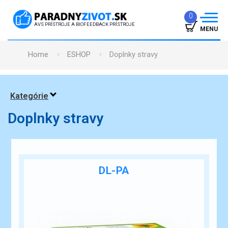
0
AVS PRÍSTROJE A BIOFEEDBACK PRÍSTROJE
MENU
Home
ESHOP
Doplnky stravy
ÚVOD
PREČO TO FUNGUJE
Kategórie
ÚČINKY
Doplnky stravy
SKÚSENOSTI
GARANCIE
ČLÁNKY
DL-PA
PREDAJŇA
KONTAKT