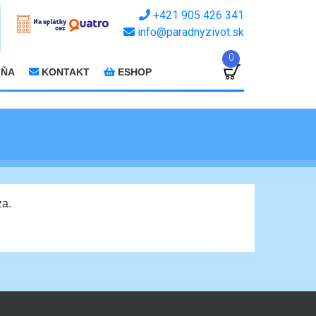
+421 905 426 341
info@paradnyzivot.sk
0
JŇA
KONTAKT
ESHOP
za.