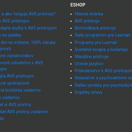
ESHOP
 a ako fungujú AVS prístroje?
Hlavná stránka
y AVS prístrojov
AVS prístroje
dajné služby k AVS prístrojom
Biofeedback prístroje
 na splátky
Sady programov pre Laxman
 dní na vrátenie, 100% záruka
Programy pre Laxman
jnosti
Svetelná terapia a biolampy
pre začiatočníkov
Masážne prístroje
nosti užívateľov s AVS
Učenie jazykov
ojmi
Príslušenstvo k AVS prístrojo
jňa AVS prístrojov
Relaxačné a psychoaktívne n
cie spokojnosti
Ďalšie výrobky pre psychickú 
ná brožúrka zadarmo
Doplnky stravy
k zadarmo
ť si AVS prístroj
šať AVS prístroj zadarmo
kt