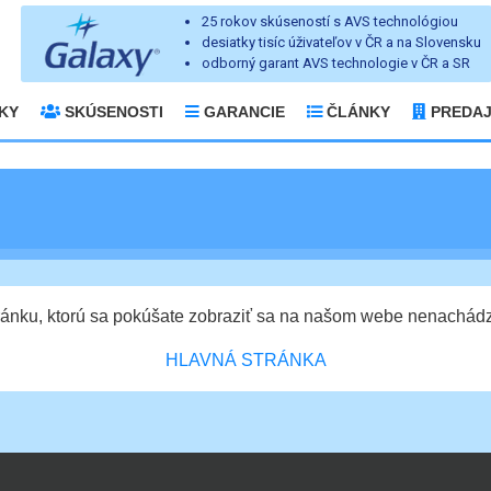
25 rokov skúseností s AVS technológiou
desiatky tisíc úživateľov v ČR a na Slovensku
odborný garant AVS technologie v ČR a SR
KY
SKÚSENOSTI
GARANCIE
ČLÁNKY
PREDA
ránku, ktorú sa pokúšate zobraziť sa na našom webe nenachád
HLAVNÁ STRÁNKA