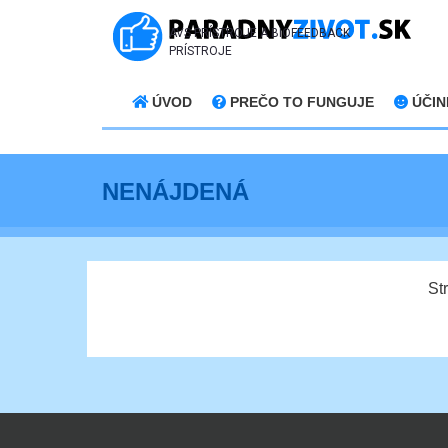
AVS PRÍSTROJE A BIOFEEDBACK
PRÍSTROJE
ÚVOD
PREČO TO FUNGUJE
ÚČIN
NENÁJDENÁ
St