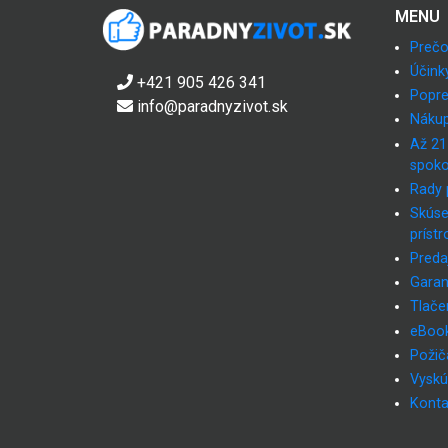
MENU
Prečo
Účink
+421 905 426 341
Popre
info@paradnyzivot.sk
Nákup
Až 21
spoko
Rady 
Skúse
prístr
Preda
Garan
Tlače
eBoo
Požiča
Vyskú
Konta