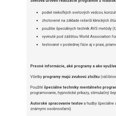
Svetová úroveň realizácie programov z hľadisk
podiel niekoľkých svetových vedcov, konzult
zhotovené na základe rešerší klinických št
použitie špeciálnych techník AVS metódy (t
vyvinuté pod záštitou World Association f
testované v poslednej fáze aj v praxi, priam
Presné informácie, aké programy a ako využíva
Všetky
programy majú zvukovú zložku
(väčšinou
Použité
špeciálne techniky mentálneho progra
programovanie, hypnotické príkazy, stimulačný še
Autorské spracovanie textov
a hudby špeciálne a
známymi osobnosťami).