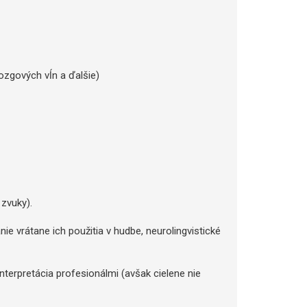
ozgových vĺn a ďalšie)
zvuky).
nie vrátane ich použitia v hudbe, neurolingvistické
interpretácia profesionálmi (avšak cielene nie