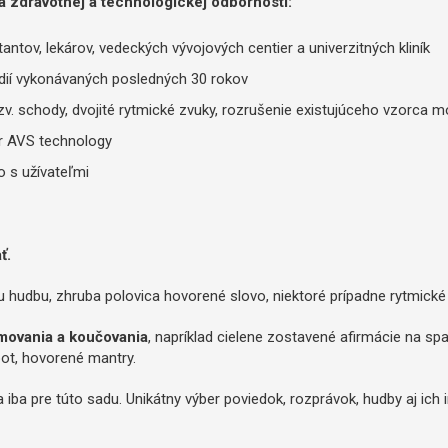
a zdravotnej a technologickej odbornosti:
antov, lekárov, vedeckých vývojových centier a univerzitných kliník
údií vykonávaných posledných 30 rokov
zv. schody, dvojité rytmické zvuky, rozrušenie existujúceho vzorca m
or AVS technology
o s užívateľmi
ť.
 hudbu, zhruba polovica hovorené slovo, niektoré prípadne rytmické 
movania a koučovania
, napríklad cielene zostavené afirmácie na spa
pot, hovorené mantry.
 iba pre túto sadu. Unikátny výber poviedok, rozprávok, hudby aj ich 