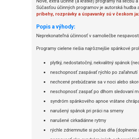
Nové, extra účinné (a krátke) programy na liečbu a
Súčasťou účinných programov je autorská hudba a 
príbehy, rozprávky a úspavanky sú v českom ja
Popis a výhody:
Neprekonateľná účinnosť v samoliečbe nespavosti 
Programy cielene riešia najrôznejšie spánkové pro
plytký, nedostatočný, nekvalitný spánok (ne
neschopnosť zaspávať rýchlo po zaľahnutí
nechcené prebúdzanie sa v noci alebo skor
neschopnosť zaspať po dlhom sledovaní mon
syndróm spánkového apnoe vrátane chrápa
narušený spánok pri práci na smeny
narušené cirkadiánne rytmy
rýchle zdriemnutie si počas dňa (doplnenie