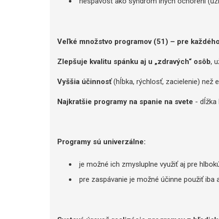
nespavosť ako syndróm iných ochorení (úzko
Veľké množstvo programov (51) – pre každého
Zlepšuje kvalitu spánku aj u „zdravých“ osôb
, 
Vyššia účinnosť
(hĺbka, rýchlosť, zacielenie) ne
Najkratšie programy na spanie na svete
- dĺžka
Programy sú univerzálne:
je možné ich zmysluplne využiť aj pre hlbokú
pre zaspávanie je možné účinne použiť iba a