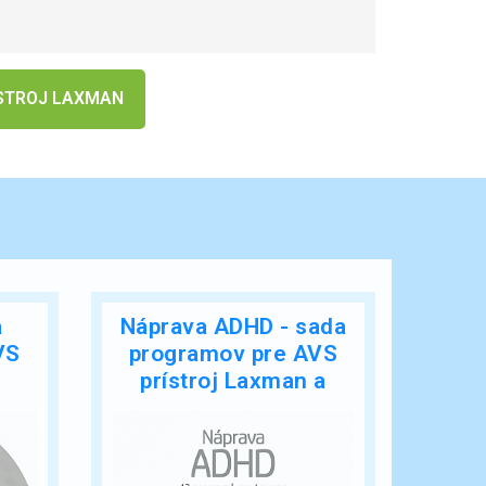
ÍSTROJ LAXMAN
a
Náprava ADHD - sada
VS
programov pre AVS
prístroj Laxman a
Relaxman