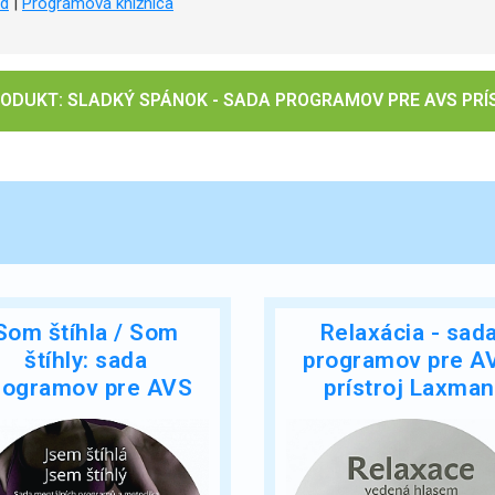
d
|
Programová knižnica
ODUKT: SLADKÝ SPÁNOK - SADA PROGRAMOV PRE AVS PR
Som štíhla / Som
Relaxácia - sad
štíhly: sada
programov pre A
rogramov pre AVS
prístroj Laxman
prístroj Laxman