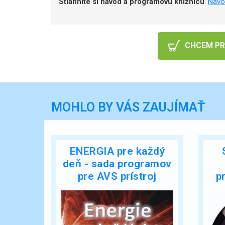
Stiahnite si návod a programovú knižnicu
:
Návo
CHCEM PR
MOHLO BY VÁS ZAUJÍMAŤ
ENERGIA pre každý
deň - sada programov
pre AVS prístroj
p
Laxman