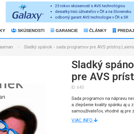
25 rokov skúseností s AVS technológiou
desiatky tisíc úživateľov v ČR a na Slovensku
odborný garant AVS technologie v ČR a SR
KY
SKÚSENOSTI
GARANCIE
ČLÁNKY
PREDA
Laxman
Sladký spánok - sada programov pre AVS prístroj Laxm
Sladký spáno
pre AVS prís
ID: 640
Sada programov na nápravu nes
a zlepšenie kvality spánku aj u
samoužívateľov, vhodné aj pre 
VIAC INFO