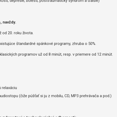
sti, depresie, bolesti, posttraumatický syndróm a ďalšie)
, navždy.
už od 20. roku života.
ž existujúce štandardné spánkové programy, zhruba o 50%.
 klasických programov už od 8 minút, resp. v priemere od 12 minút.
 relaxáciu
udiostopu (čiže púšťať si ju z mobilu, CD, MP3 prehrávača a pod.)