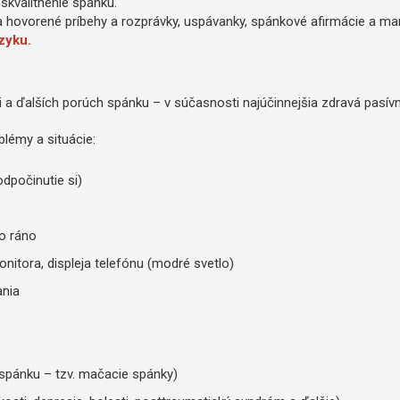
 skvalitnenie spánku.
hovorené príbehy a rozprávky, uspávanky, spánkové afirmácie a man
zyku.
a ďalších porúch spánku – v súčasnosti najúčinnejšia zdravá pasív
blémy a situácie:
odpočinutie si)
o ráno
itora, displeja telefónu (modré svetlo)
nia
 spánku – tzv. mačacie spánky)