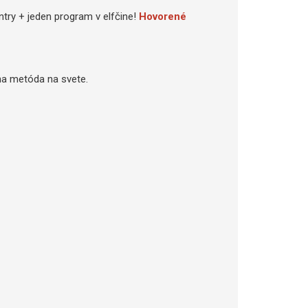
try + jeden program v elfčine!
Hovorené
na metóda na svete.