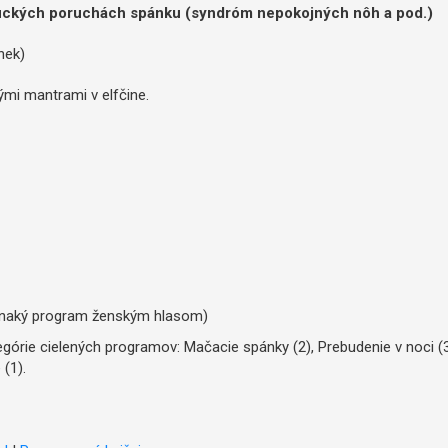
ifických poruchách spánku (syndróm nepokojných nôh a pod.)
nek)
mi mantrami v elfčine.
vnaký program ženským hlasom)
órie cielených programov: Mačacie spánky (2), Prebudenie v noci (3
(1).