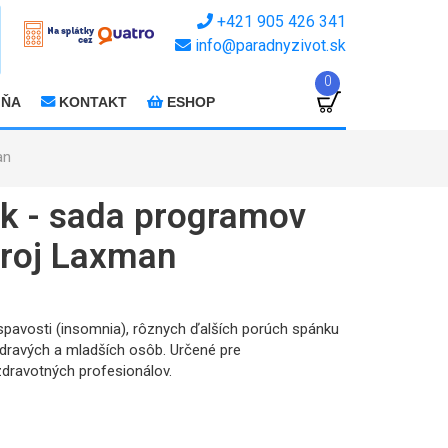
+421 905 426 341
info@paradnyzivot.sk
0
JŇA
KONTAKT
ESHOP
an
k - sada programov
troj Laxman
pavosti (insomnia), rôznych ďalších porúch spánku
 zdravých a mladších osôb. Určené pre
zdravotných profesionálov.