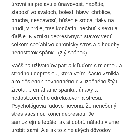
úrovni sa prejavuje únavovost, napätie,
slabosť vo svaloch, bolesti hlavy, chrbtice,
brucha, nespavosť, búšenie srdca, tlaky na
hrudi, v hrdle, tras končatín, nechuť k sexu a
ďalšie. K vzniku depresívnych stavov vedú
celkom spoľahlivo chronický stres a dlhodobý
nedostatok spánku (zlý spánok).
Väčšina užívateľov patria k ľuďom s miernou a
strednou depresiou, ktorá veľmi často vznikla
ako dôsledok nevhodného civilizačného štýlu
života: premáhanie spánku, únavy a
nedostatočného odrelaxovania stresu.
Psychológovia ľudovo hovoria, že neriešený
stres väčšinou končí depresiou. Je
samozrejme lepšie, ak si dobrú náladu vieme
urobiť sami. Ale ak to z nejakých dôvodov