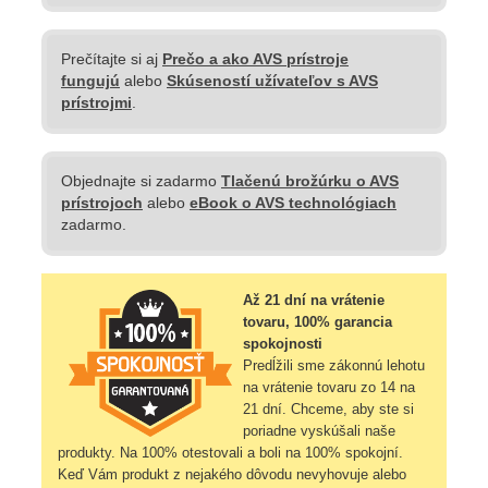
Prečítajte si aj
Prečo a ako AVS prístroje
fungujú
alebo
Skúseností užívateľov s AVS
prístrojmi
.
Objednajte si zadarmo
Tlačenú brožúrku o AVS
prístrojoch
alebo
eBook o AVS technológiach
zadarmo.
Až 21 dní na vrátenie
tovaru, 100% garancia
spokojnosti
Predĺžili sme zákonnú lehotu
na vrátenie tovaru zo 14 na
21 dní. Chceme, aby ste si
poriadne vyskúšali naše
produkty. Na 100% otestovali a boli na 100% spokojní.
Keď Vám produkt z nejakého dôvodu nevyhovuje alebo