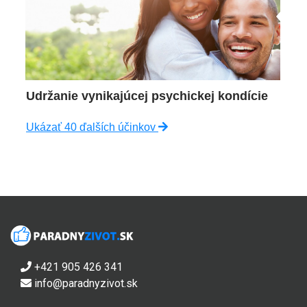
Udržanie vynikajúcej psychickej kondície
Ukázať 40 ďalších účinkov
+421 905 426 341
info@paradnyzivot.sk