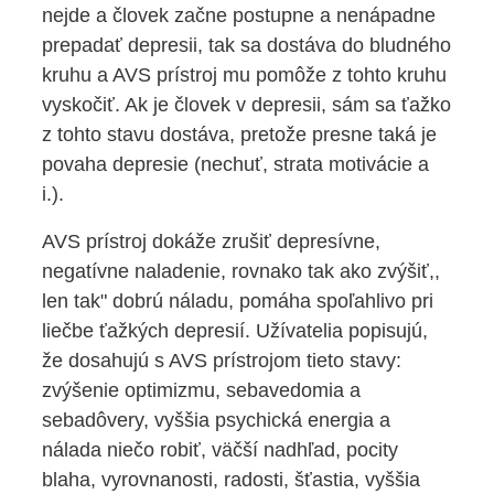
nejde a človek začne postupne a nenápadne
prepadať depresii, tak sa dostáva do bludného
kruhu a AVS prístroj mu pomôže z tohto kruhu
vyskočiť. Ak je človek v depresii, sám sa ťažko
z tohto stavu dostáva, pretože presne taká je
povaha depresie (nechuť, strata motivácie a
i.).
AVS prístroj dokáže zrušiť depresívne,
negatívne naladenie, rovnako tak ako zvýšiť,,
len tak" dobrú náladu, pomáha spoľahlivo pri
liečbe ťažkých depresií. Užívatelia popisujú,
že dosahujú s AVS prístrojom tieto stavy:
zvýšenie optimizmu, sebavedomia a
sebadôvery, vyššia psychická energia a
nálada niečo robiť, väčší nadhľad, pocity
blaha, vyrovnanosti, radosti, šťastia, vyššia