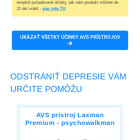
nesplnil požadované účinky, tak nám produkt môžete do
21 dní vrátiť -
viac info TU
.
UKÁZAŤ VŠETKY ÚČINKY AVS PRÍSTROJOV
ODSTRÁNIŤ DEPRESIE VÁM
URČITE POMÔŽU
AVS prístroj Laxman
Premium - psychowalkman