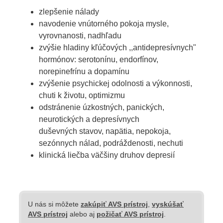
zlepšenie nálady
navodenie vnútorného pokoja mysle,
vyrovnanosti, nadhľadu
zvýšie hladiny kľúčových ,,antidepresívnych"
hormónov: serotonínu, endorfínov,
norepinefrínu a dopamínu
zvýšenie psychickej odolnosti a výkonnosti,
chuti k životu, optimizmu
odstránenie úzkostných, panických,
neurotických a depresívnych
duševných stavov, napätia, nepokoja,
sezónnych nálad, podráždenosti, nechuti
klinická liečba väčšiny druhov depresií
U nás si môžete
zakúpiť AVS prístroj
,
vyskúšať
AVS prístroj
alebo aj
požičať AVS prístroj
.