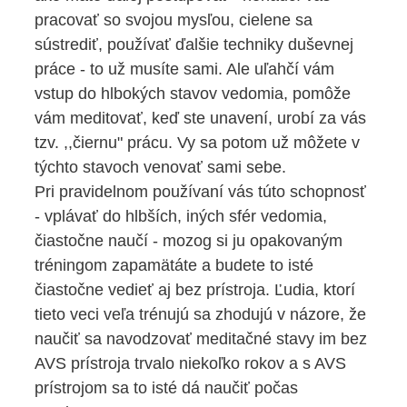
pracovať so svojou mysľou, cielene sa
sústrediť, používať ďalšie techniky duševnej
práce - to už musíte sami. Ale uľahčí vám
vstup do hlbokých stavov vedomia, pomôže
vám meditovať, keď ste unavení, urobí za vás
tzv. ,,čiernu" prácu. Vy sa potom už môžete v
týchto stavoch venovať sami sebe.
Pri pravidelnom používaní vás túto schopnosť
- vplávať do hlbších, iných sfér vedomia,
čiastočne naučí - mozog si ju opakovaným
tréningom zapamätáte a budete to isté
čiastočne vedieť aj bez prístroja. Ľudia, ktorí
tieto veci veľa trénujú sa zhodujú v názore, že
naučiť sa navodzovať meditačné stavy im bez
AVS prístroja trvalo niekoľko rokov a s AVS
prístrojom sa to isté dá naučiť počas