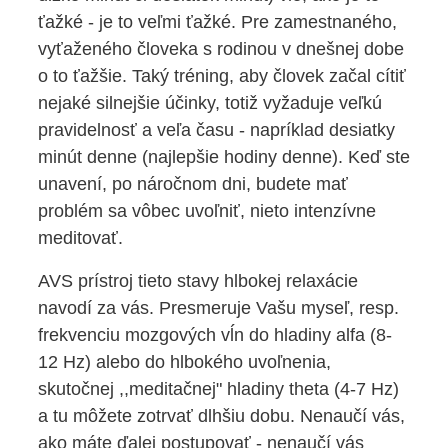
ťažké - je to veľmi ťažké. Pre zamestnaného, ​​
vyťaženého človeka s rodinou v dnešnej dobe
o to ťažšie. Taký tréning, aby človek začal cítiť
nejaké silnejšie účinky, totiž vyžaduje veľkú
pravidelnosť a veľa času - napríklad desiatky
minút denne (najlepšie hodiny denne). Keď ste
unavení, po náročnom dni, budete mať
problém sa vôbec uvoľniť, nieto intenzívne
meditovať.
AVS prístroj tieto stavy hlbokej relaxácie
navodí za vás. Presmeruje Vašu myseľ, resp.
frekvenciu mozgových vĺn do hladiny alfa (8-
12 Hz) alebo do hlbokého uvoľnenia,
skutočnej ,,meditačnej" hladiny theta (4-7 Hz)
a tu môžete zotrvať dlhšiu dobu. Nenaučí vás,
ako máte ďalej postupovať - ​​nenaučí vás