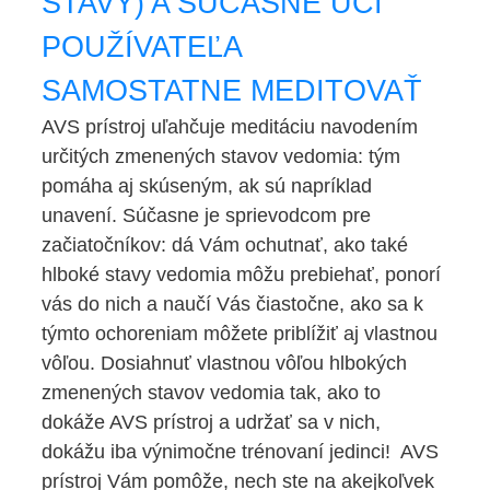
STAVY) A SÚČASNE UČÍ
POUŽÍVATEĽA
SAMOSTATNE MEDITOVAŤ
AVS prístroj uľahčuje meditáciu navodením
určitých zmenených stavov vedomia: tým
pomáha aj skúseným, ak sú napríklad
unavení. Súčasne je sprievodcom pre
začiatočníkov: dá Vám ochutnať, ako také
hlboké stavy vedomia môžu prebiehať, ponorí
vás do nich a naučí Vás čiastočne, ako sa k
týmto ochoreniam môžete priblížiť aj vlastnou
vôľou. Dosiahnuť vlastnou vôľou hlbokých
zmenených stavov vedomia tak, ako to
dokáže AVS prístroj a udržať sa v nich,
dokážu iba výnimočne trénovaní jedinci! AVS
prístroj Vám pomôže, nech ste na akejkoľvek