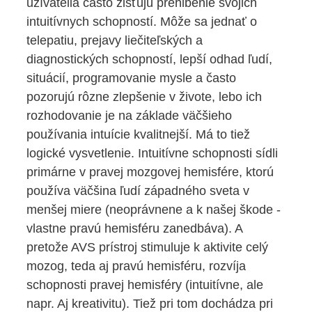
užívatelia často zisťujú prehĺbenie svojich
intuitívnych schopností. Môže sa jednať o
telepatiu, prejavy liečiteľských a
diagnostických schopností, lepší odhad ľudí,
situácií, programovanie mysle a často
pozorujú rôzne zlepšenie v živote, lebo ich
rozhodovanie je na základe väčšieho
používania intuície kvalitnejší. Má to tiež
logické vysvetlenie. Intuitívne schopnosti sídli
primárne v pravej mozgovej hemisfére, ktorú
používa väčšina ľudí západného sveta v
menšej miere (neoprávnene a k našej škode -
vlastne pravú hemisféru zanedbáva). A
pretože AVS prístroj stimuluje k aktivite celý
mozog, teda aj pravú hemisféru, rozvíja
schopnosti pravej hemisféry (intuitívne, ale
napr. Aj kreativitu). Tiež pri tom dochádza pri