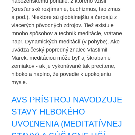
náboženskému poňatie, z ktorého vzišli
(kresťanské rozjímanie, budhizmus, taoizmus
a pod.). Niektoré sú globálnejšiu a čerpajú z
viacerých pôvodných zdrojov. Tiež existuje
mnoho spôsobov a techník meditácie, vrátane
napr. Dynamických meditácií (v pohybe). Ako
uvádza český popredný znalec Vlastimil
Marek: meditáciou môže byť aj škrabanie
zemiakov - ak je vykonávané tak precítene,
hlboko a naplno, že povedie k upokojeniu
mysle.
AVS PRÍSTROJ NAVODZUJE
STAVY HLBOKÉHO
UVOĽNENIA (MEDITATÍVNEJ