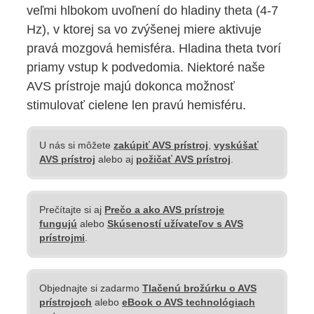
veľmi hlbokom uvoľnení do hladiny theta (4-7
Hz), v ktorej sa vo zvýšenej miere aktivuje
pravá mozgová hemisféra. Hladina theta tvorí
priamy vstup k podvedomia. Niektoré naše
AVS prístroje majú dokonca možnosť
stimulovať cielene len pravú hemisféru.
U nás si môžete
zakúpiť AVS prístroj
,
vyskúšať
AVS prístroj
alebo aj
požičať AVS prístroj
.
Prečítajte si aj
Prečo a ako AVS prístroje
fungujú
alebo
Skúseností užívateľov s AVS
prístrojmi
.
Objednajte si zadarmo
Tlačenú brožúrku o AVS
prístrojoch
alebo
eBook o AVS technológiach