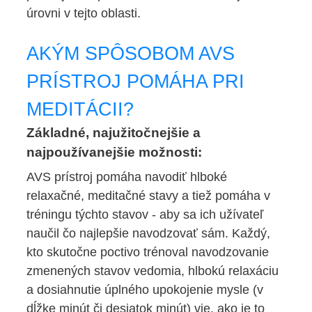
úrovni v tejto oblasti.
AKÝM SPÔSOBOM AVS
PRÍSTROJ POMÁHA PRI
MEDITÁCII?
Základné, najužitočnejšie a
najpoužívanejšie možnosti:
AVS prístroj pomáha navodiť hlboké
relaxačné, meditačné stavy a tiež pomáha v
tréningu týchto stavov - aby sa ich užívateľ
naučil čo najlepšie navodzovať sám. Každý,
kto skutočne poctivo trénoval navodzovanie
zmenených stavov vedomia, hlbokú relaxáciu
a dosiahnutie úplného upokojenie mysle (v
dĺžke minút či desiatok minút) vie, ako je to