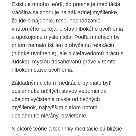
ESHOP
Existuje mnoho teórií, čo presne je meditácia.
Väčšina sa zhoduje na základnej myšlienke,
že ide o nájdenie, resp. nachádzanie
vnútorného pokoja, o stav hlbokého uvoľnenia
a upokojenie mysle i tela. Podľa mnohých by
pritom nemalo ísť len o obyčajnú relaxáciu
(hlboké uvoľnenie), ale o cieľavedomú prácu s
ľudskou mysľou dosahovanú práve v tomto
hlbokom stave uvoľnenia.
Základným cieľom meditácie by malo byť
dosiahnutie určitých stavov vedomia za
účelom vyčistenia mysle od bežných
myšlienok, najvyšším cieľom potom
dosiahnutie nirvány, osvietenie.
Niektoré teórie a techniky meditácie sú bližšie