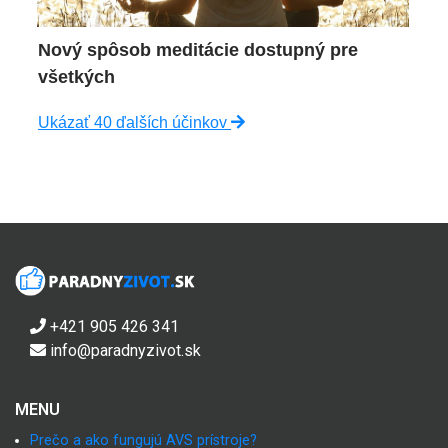
Nový spôsob meditácie dostupný pre
všetkých
Ukázať 40 ďalších účinkov
+421 905 426 341
info@paradnyzivot.sk
MENU
Prečo a ako fungujú AVS prístroje?