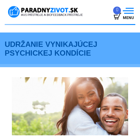
0
AVS PRÍSTROJE A BIOFEEDBACK PRÍSTROJE
MENU
ÚVOD
UDRŽANIE VYNIKAJÚCEJ
PREČO TO FUNGUJE
PSYCHICKEJ KONDÍCIE
ÚČINKY
SKÚSENOSTI
GARANCIE
ČLÁNKY
PREDAJŇA
KONTAKT