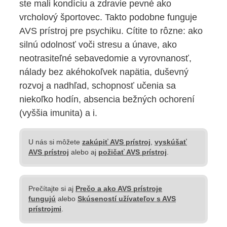
ste mali kondíciu a zdravie pevné ako
vrcholový športovec. Takto podobne funguje
AVS prístroj pre psychiku. Cítite to rôzne: ako
silnú odolnosť voči stresu a únave, ako
neotrasiteľné sebavedomie a vyrovnanosť,
nálady bez akéhokoľvek napätia, duševný
rozvoj a nadhľad, schopnosť učenia sa
niekoľko hodín, absencia bežných ochorení
(vyššia imunita) a i.
U nás si môžete
zakúpiť AVS prístroj
,
vyskúšať
AVS prístroj
alebo aj
požičať AVS prístroj
.
Prečítajte si aj
Prečo a ako AVS prístroje
fungujú
alebo
Skúseností užívateľov s AVS
prístrojmi
.