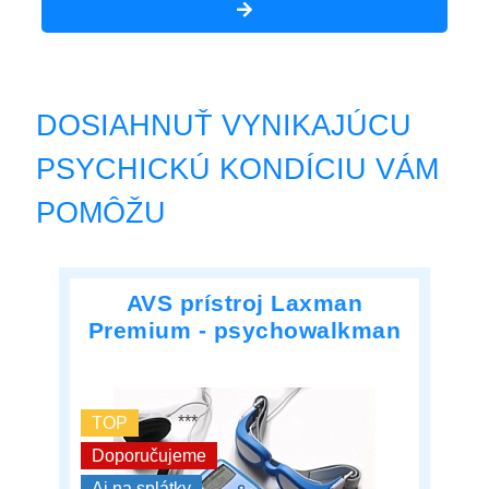
DOSIAHNUŤ VYNIKAJÚCU
PSYCHICKÚ KONDÍCIU VÁM
POMÔŽU
AVS prístroj Laxman
Premium - psychowalkman
***
TOP
Doporučujeme
Aj na splátky