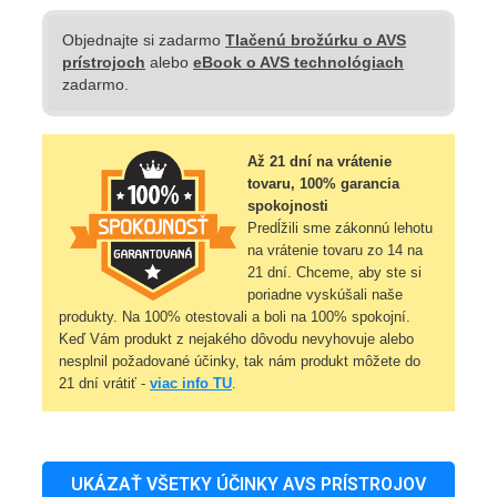
Objednajte si zadarmo
Tlačenú brožúrku o AVS
prístrojoch
alebo
eBook o AVS technológiach
zadarmo.
Až 21 dní na vrátenie
tovaru, 100% garancia
spokojnosti
Predĺžili sme zákonnú lehotu
na vrátenie tovaru zo 14 na
21 dní. Chceme, aby ste si
poriadne vyskúšali naše
produkty. Na 100% otestovali a boli na 100% spokojní.
Keď Vám produkt z nejakého dôvodu nevyhovuje alebo
nesplnil požadované účinky, tak nám produkt môžete do
21 dní vrátiť -
viac info TU
.
UKÁZAŤ VŠETKY ÚČINKY AVS PRÍSTROJOV