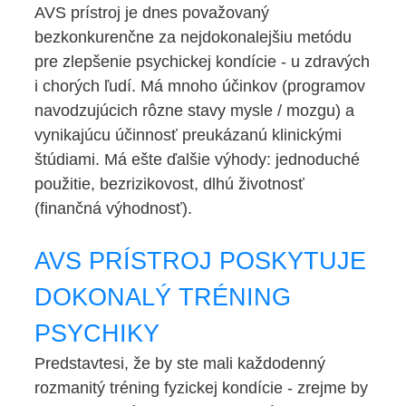
ESHOP
AVS prístroj je dnes považovaný
bezkonkurenčne za nejdokonalejšiu metódu
pre zlepšenie psychickej kondície - u zdravých
i chorých ľudí. Má mnoho účinkov (programov
navodzujúcich rôzne stavy mysle / mozgu) a
vynikajúcu účinnosť preukázanú klinickými
štúdiami. Má ešte ďalšie výhody: jednoduché
použitie, bezrizikovost, dlhú životnosť
(finančná výhodnosť).
AVS PRÍSTROJ POSKYTUJE
DOKONALÝ TRÉNING
PSYCHIKY
Predstavtesi, že by ste mali každodenný
rozmanitý tréning fyzickej kondície - zrejme by