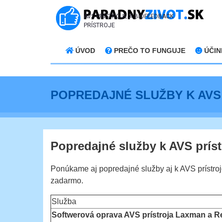
AVS PRÍSTROJE A BIOFEEDBACK
PRÍSTROJE
ÚVOD
PREČO TO FUNGUJE
ÚČIN
POPREDAJNÉ SLUŽBY K AVS
Popredajné služby k AVS prís
Ponúkame aj popredajné služby aj k AVS prístrojo
zadarmo.
Služba
Softwerová oprava AVS prístroja Laxman a 