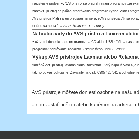
najčstejšie problémy: AVS prístroj sa pri prehrávaní programov zasek
zastaviť, prístroj sa počas prehrávania programov vypne. Zmizli prog
AVS prístroji. Platí sa len pri úspešnej oprave AVS prístroja. Ak sa opr
službu sa neplatí.
Trvanie úkonu cca 1-2 hodiny.
Nahratie sady do AVS prístroja Laxman aleb
-
užívateľ donesie sadu programov na CD alebo USB kľúči. U nás za
programov nahrávame zadarmo.
Trvanie úkonu cca 15 minút.
Výkup AVS prístrojov Laxman alebo Relaxm
funkčný AVS prístroj Laxman alebo Relaxman, ktorý nepoužívate a je 
tak ho od vás odkúpime. Zavolajte na číslo 0905 426 341 a dohodneme
AVS prístroje môžete doniesť osobne na našu ad
alebo zaslať poštou alebo kuriérom na adresu: e