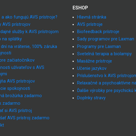
ESHOP
 a ako fungujú AVS prístroje?
Hlavná stránka
y AVS prístrojov
AVS prístroje
dajné služby k AVS prístrojom
Biofeedback prístroje
 na splátky
Sady programov pre Laxman
 dní na vrátenie, 100% záruka
Programy pre Laxman
jnosti
Svetelná terapia a biolampy
pre začiatočníkov
Masážne prístroje
nosti užívateľov s AVS
Učenie jazykov
ojmi
Príslušenstvo k AVS prístrojo
jňa AVS prístrojov
Relaxačné a psychoaktívne n
cie spokojnosti
Ďalšie výrobky pre psychickú 
ná brožúrka zadarmo
Doplnky stravy
k zadarmo
ť si AVS prístroj
šať AVS prístroj zadarmo
kt