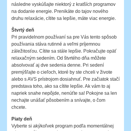
následne vyskúšajte niektorý z kratších programov
na dodanie energie. Prenikáte do tajov nového
druhu relaxácie, cítite sa lepšie, máte viac energie.
Štvrtý deň
Pri pravidelnom používaní sa pre Vás tento spôsob
používania stáva rutinné a veľmi príjemnou
záležitosťou. Cítite sa stále lepšie. Pokračujte opäť
relaxačným sedením. Od štvrtého dňa môžete
absolvovať aj dve sedenia denne. Pri sedení
premýšľajte o cieľoch, ktoré by ste chceli v živote
alebo s AVS prístrojom dosiahnuť. Pre začiatok stačí
predstava toho, ako sa cítite lepšie. Ak vám to aj
napriek snahe nepôjde, nenúťte sa! Pokojne sa len
nechajte unášať pôsobením a snívajte, o čom
chcete.
Piaty deň
Vyberte si akýkoľvek program podľa momentálnej