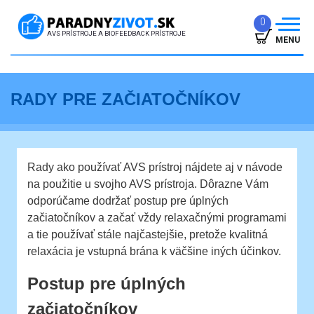
0
AVS PRÍSTROJE A BIOFEEDBACK PRÍSTROJE
MENU
ÚVOD
RADY PRE ZAČIATOČNÍKOV
PREČO TO FUNGUJE
ÚČINKY
Rady ako používať AVS prístroj nájdete aj v návode
SKÚSENOSTI
na použitie u svojho AVS prístroja. Dôrazne Vám
odporúčame dodržať postup pre úplných
GARANCIE
začiatočníkov a začať vždy relaxačnými programami
ČLÁNKY
a tie používať stále najčastejšie, pretože kvalitná
relaxácia je vstupná brána k väčšine iných účinkov.
PREDAJŇA
Postup pre úplných
KONTAKT
začiatočníkov