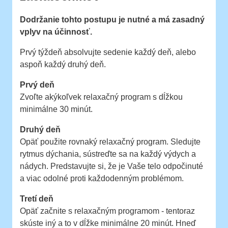
ESHOP
Dodržanie tohto postupu je nutné a má zasadný
vplyv na účinnosť.
Prvý týždeň absolvujte sedenie každý deň, alebo
aspoň každý druhý deň.
Prvý deň
Zvoľte akýkoľvek relaxačný program s dĺžkou
minimálne 30 minút.
Druhý deň
Opäť použite rovnaký relaxačný program. Sledujte
rytmus dýchania, sústreďte sa na každý výdych a
nádych. Predstavujte si, že je Vaše telo odpočinuté
a viac odolné proti každodenným problémom.
Tretí deň
Opäť začnite s relaxačným programom - tentoraz
skúste iný a to v dĺžke minimálne 20 minút. Hneď