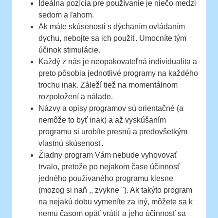
Ideálna pozícia pre používanie je niečo medzi
sedom a ľahom.
Ak máte skúsenosti s dýchaním ovládaním
dychu, nebojte sa ich použiť. Umocníte tým
účinok stimulácie.
Každý z nás je neopakovateľná individualita a
preto pôsobia jednotlivé programy na každého
trochu inak. Záleží tiež na momentálnom
rozpoložení a nálade.
Názvy a opisy programov sú orientačné (a
nemôže to byť inak) a až vyskúšaním
programu si urobíte presnú a predovšetkým
vlastnú skúsenosť.
Žiadny program Vám nebude vyhovovať
trvalo, pretože po nejakom čase účinnosť
jedného používaného programu klesne
(mozog si naň ,, zvykne "). Ak takýto program
na nejakú dobu vymeníte za iný, môžete sa k
nemu časom opäť vrátiť a jeho účinnosť sa