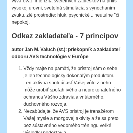
vyvarovať: intenzita svetelných zábleskov na príliš
vysokej úrovni, svetelná stimulácia s vynechaním
zvuku, zlé prostredie: hluk, psychické ,, neútulne "či
nepokoj.
Odkaz zakladateľa - 7 princípov
autor Jan M. Valuch (st.): priekopník a zakladateľ
odboru AVS technológie v Európe
Vždy majte na pamäti, že prístroj sám o sebe
je len technologicky dokonalým produktom.
Len aktívna spoluúčasť Vašej vôle z neho
môže urobiť spoľahlivého a neprekonateľného
ochranca Vášho zdravia a vnútorného, ​​
duchovného rozvoja.
Nezabúdajte, že AVS prístroj je trenažérom
Vašej mysle a mozgovej aktivity a že sa preto
bez sústavného vedomého tréningu veľké
výsledky nedostavia.