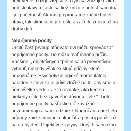
prekrvenie mozgu zlepšuje a tým sa znižuje riziko
bolesti hlavy a často sa tiež znižuje bolesť samotná
i jej početnosť. Ak Vás pri programe začne bolieť
hlava, tak stimuláciu prerušte a začnite znovu až na
druhý deň.
Nepríjemné pocity
Určitú časť prvouplatňovateľovi môžu sprevádzať
nepríjemné pocity. Tie môžu mať mnoho príčin.
Väčšine ,, objektívnych "príčin sa dá preventívne
vyhnúť, niekedy však existujú príčiny, ktoré
nepoznáme. Psychofyziologické momentálnej
naladenie človeka je príliš zložité na to, aby sme o
ňom všetko vedeli. Je to rovnaké, ako keď sa
niekedy cítite bez zjavného dôvodu ,, zle ". Tieto
nepríjemné pocity našťastie nič závažné
neznamenajú a sami odznie. Odporúčania pre tieto
prípady znie: stimuláciu ukončiť a prístroj použiť až
na druhý deň. Objektívne vplyvy, ktorých sa možno