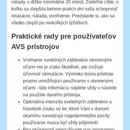
nálady, v dĺžke minimálne 20 minút. Zreteľne cítite, o
koľko sa zlepšila behom piatich dní vaša schopnosť
relaxácie, nálada, uvoľnenie. Predstavte si, ako sa
všetko zlepší po niekoľkých týždňoch.
Praktické rady pre používateľov
AVS prístrojov
Vnímanie svetelných zábleskov otvorenými
očami nie je zraku škodlivé, ale znižuje
účinnosť stimulácie. Výnimku tvoria prístroje
priamo umožňujúci používanie s otvorenými
očami - túto informáciu nájdete vždy v návode
na použitie daného prístroja.
Optimálna intenzita svetelných zábleskov a
hlasitosti zvuku sú tie, ktoré Vám v danom
okamihu navodzujú najpríjemnejšie pocity:
používanie musia byť vždy príjemné!
Bez skúseností nepoužívajte viac programov