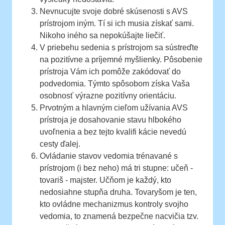
Nevnucujte svoje dobré skúsenosti s AVS
prístrojom iným. Tí si ich musia získať sami.
Nikoho iného sa nepokúšajte liečiť.
V priebehu sedenia s prístrojom sa sústreďte
na pozitívne a príjemné myšlienky. Pôsobenie
prístroja Vám ich pomôže zakódovať do
podvedomia. Týmto spôsobom získa Vaša
osobnosť výrazne pozitívny orientáciu.
Prvotným a hlavným cieľom užívania AVS
prístroja je dosahovanie stavu hlbokého
uvoľnenia a bez tejto kvalifi kácie nevedú
cesty ďalej.
Ovládanie stavov vedomia trénavané s
prístrojom (i bez neho) má tri stupne: učeň -
tovariš - majster. Učňom je každý, kto
nedosiahne stupňa druha. Tovaryšom je ten,
kto ovládne mechanizmus kontroly svojho
vedomia, to znamená bezpečne nacvičia tzv.