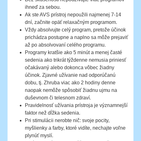
ihneď za sebou.
Ak ste AVS prístroj nepoužili najmenej 7-14
dní, začnite opäť relaxačným programom.
Vždy absolvujte celý program, pretože účinok
prichádza postupne a naplno sa môže prejaviť
až po absolvovaní celého programu.
Programy kratšie ako 5 minút a menej časté
sedenia ako trikrát týždenne nemusia priniesť
očakávaný alebo dokonca vôbec žiadny
účinok. Zjavné užívanie nad odporúčanú
dobu, tj. Zhruba viac ako 2 hodiny denne
naopak nemôže spôsobiť žiadnu ujmu na
duševnom či telesnom zdraví.
Pravidelnosť užívania prístroja je významnejší
faktor než dĺžka sedenia.
Pri stimulácii nerobte nič: svoje pocity,
myšlienky a farby, ktoré vidíte, nechajte voľne
plynúť myslí.