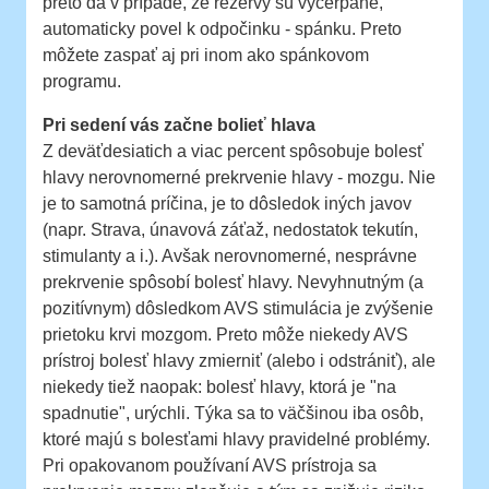
preto dá v prípade, že rezervy sú vyčerpané,
automaticky povel k odpočinku - spánku. Preto
môžete zaspať aj pri inom ako spánkovom
programu.
Pri sedení vás začne bolieť hlava
Z deväťdesiatich a viac percent spôsobuje bolesť
hlavy nerovnomerné prekrvenie hlavy - mozgu. Nie
je to samotná príčina, je to dôsledok iných javov
(napr. Strava, únavová záťaž, nedostatok tekutín,
stimulanty a i.). Avšak nerovnomerné, nesprávne
prekrvenie spôsobí bolesť hlavy. Nevyhnutným (a
pozitívnym) dôsledkom AVS stimulácia je zvýšenie
prietoku krvi mozgom. Preto môže niekedy AVS
prístroj bolesť hlavy zmierniť (alebo i odstrániť), ale
niekedy tiež naopak: bolesť hlavy, ktorá je "na
spadnutie", urýchli. Týka sa to väčšinou iba osôb,
ktoré majú s bolesťami hlavy pravidelné problémy.
Pri opakovanom používaní AVS prístroja sa