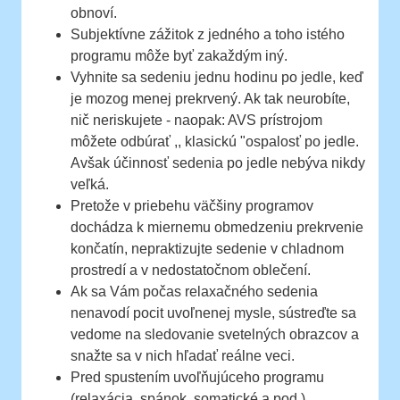
obnoví.
Subjektívne zážitok z jedného a toho istého
programu môže byť zakaždým iný.
Vyhnite sa sedeniu jednu hodinu po jedle, keď
je mozog menej prekrvený. Ak tak neurobíte,
nič neriskujete - naopak: AVS prístrojom
môžete odbúrať ,, klasickú "ospalosť po jedle.
Avšak účinnosť sedenia po jedle nebýva nikdy
veľká.
Pretože v priebehu väčšiny programov
dochádza k miernemu obmedzeniu prekrvenie
končatín, nepraktizujte sedenie v chladnom
prostredí a v nedostatočnom oblečení.
Ak sa Vám počas relaxačného sedenia
nenavodí pocit uvoľnenej mysle, sústreďte sa
vedome na sledovanie svetelných obrazcov a
snažte sa v nich hľadať reálne veci.
Pred spustením uvoľňujúceho programu
(relaxácia, spánok, somatické a pod.)